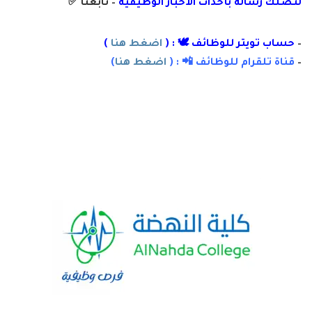
لتصلك رسال
ة
ب
أ
حداث الأخبار الوظيفية
– تابعنا
✅
–
حساب تويتر للوظائف 🕊 : (
اضغط هنا
)
–
قناة تلقرام للوظائف 📲 : (
اضغط هنا
)