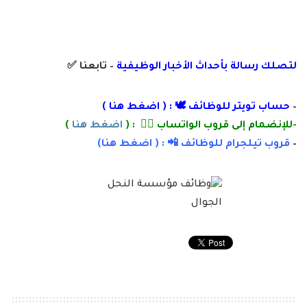
لتصلك رسالة
بأ
حداث الأخبار الوظيفية
– تابعنا
✅
–
حساب تويتر للوظائف 🕊 : (
اضغط هنا
)
-للإنضمام إلى قروب الواتساب 👌🏽 : (
اضغط هنا
)
–
قروب تيلجرام للوظائف 📲 : (
اضغط
هنا)