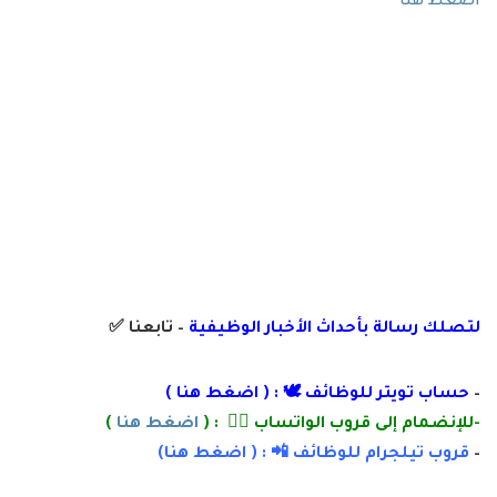
اضغط هنا
لتصلك رسالة
بأ
حداث الأخبار الوظيفية
– تابعنا
✅
–
حساب تويتر للوظائف 🕊 : (
اضغط هنا
)
-للإنضمام إلى قروب الواتساب 👌🏽 : (
اضغط هنا
)
–
قروب تيلجرام للوظائف 📲 : (
اضغط
هنا)