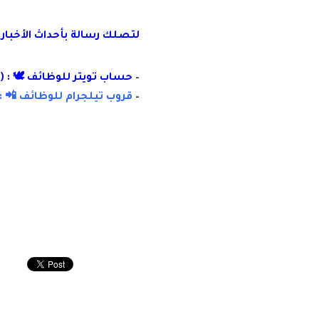
لتصلك رسالة
بأ
حداث الأخبار
–
حساب تويتر للوظائف 🕊 : (
–
قروب تيلجرام للوظائف 📲 :