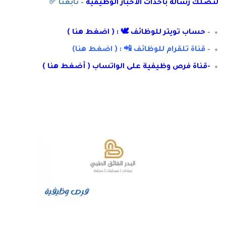
لتصلك رسال
ة
ب
أ
حداث الأخبار الوظيفية
– تابعنا
✅
–
حساب تويتر للوظائف 🕊 : ( اضغط هنا )
–
قناة تلقرام للوظائف 📲 : ( اضغط هنا)
-قناة فرص وظيفية على الواتساب ( أضغط هنا )