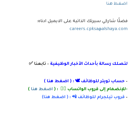
اضغط هنا
فضلًا شاركي سيرتك الذاتية على الايميل ادناه:
careers.cpksa@alshaya.com
لتصلك رسالة
بأ
حداث الأخبار الوظيفية
– تابعنا
✅
–
حساب تويتر للوظائف 🕊 : (
اضغط هنا
)
-للإنضمام إلى قروب الواتساب 👌🏽 : (
اضغط هنا
)
–
قروب تيلجرام للوظائف 📲 : (
اضغط
هنا)