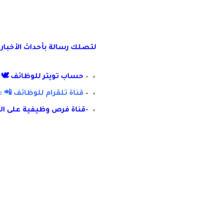
لتصلك رسال
ة
ب
أ
حداث الأخبار
–
حساب تويتر للوظائف 🕊 :
–
قناة تلقرام للوظائف 📲 : 
-قناة فرص وظيفية على ال