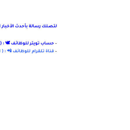
لتصلك رسالة
بأ
حدث الأخبار 
–
حساب تويتر للوظائف 🕊 : (
–
قناة تلقرام للوظائف 📲 : (
ا