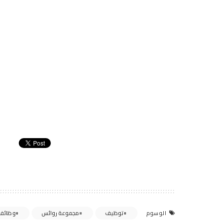
توظيف
مجموعة روائس
وظائف 
الوسوم