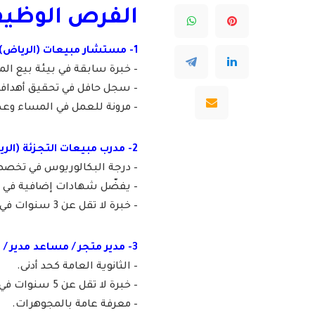
الفرص الوظيفي
1- مستشار مبيعات (الرياض):
– خبرة سابقة في بيئة بيع المن
– سجل حافل في تحقيق أهداف ا
– مرونة للعمل في المساء وع
2- مدرب مبيعات التجزئة (الرياض):
– درجة البكالوريوس في تخصص (
– يفضّل شهادات إضافية في الت
– خبرة لا تقل عن 3 سنوات في مجال مماثل، منها سنة على الأقل في قطاع التجزئة.
3- مدير متجر / مساعد مدير / مستشار مبيعات (نجران):
– الثانوية العامة كحد أدنى.
– خبرة لا تقل عن 5 سنوات في مجال تجارة التجزئة الفاخرة أو الخدمات أو الضيافة.
– معرفة عامة بالمجوهرات.