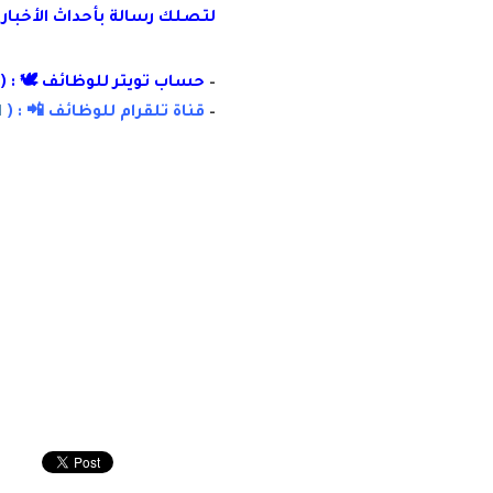
لتصلك رسال
ة
ب
أ
حداث الأخبار
–
حساب تويتر للوظائف 🕊 : (
–
قناة تلقرام للوظائف 📲 : (
ا