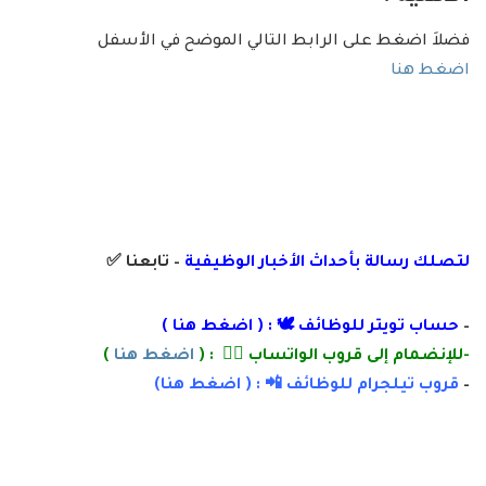
فضلاَ اضغط على الرابط التالي الموضح في الأسفل
اضغط هنا
لتصلك رسالة
بأ
حداث الأخبار الوظيفية
– تابعنا
✅
–
حساب تويتر للوظائف 🕊 : (
اضغط هنا
)
-للإنضمام إلى قروب الواتساب 👌🏽 : (
اضغط هنا
)
–
قروب تيلجرام للوظائف 📲 : (
اضغط
هنا)