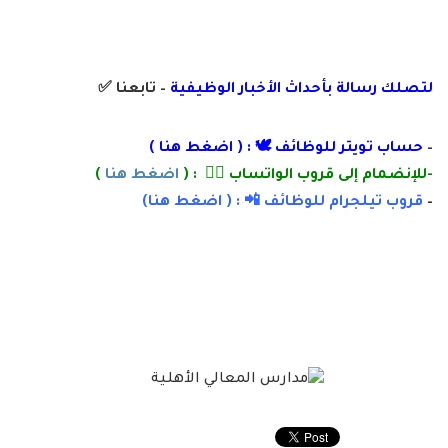
لتصلك رسالة
بأ
حداث الأخبار الوظيفية
– تابعنا
✅
–
حساب تويتر للوظائف 🕊 : (
اضغط هنا
)
-للإنضمام إلى قروب الواتساب 👌🏽 : (
اضغط هنا
)
–
قروب تيلجرام للوظائف 📲 : (
اضغط
هنا)