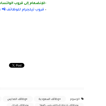
-للإنضمام إلى قروب الواتساب 
–
قروب تيلجرام للوظائف 📲 :
وظائف السعودية
وظائف المدارس
الوسوم
وظائف لحملة البكالوريوس 1445
وظائف للرجال