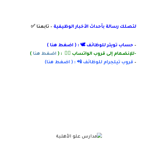
لتصلك رسالة
بأ
حداث الأخبار الوظيفية
– تابعنا
✅
–
حساب تويتر للوظائف 🕊 : (
اضغط هنا
)
-للإنضمام إلى قروب الواتساب 👌🏽 : (
اضغط هنا
)
–
قروب تيلجرام للوظائف 📲 : (
اضغط
هنا)