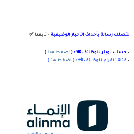
لتصلك رسال
ة
ب
أ
حداث الأخبار الوظيفية
– تابعنا
✅
–
حساب تويتر للوظائف 🕊 : (
اضغط هنا
)
–
قناة تلقرام للوظائف 📲 : (
اضغط هنا
)