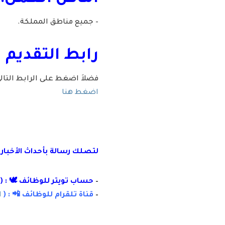
– جميع مناطق المملكة.
رابط التقديم 
فضلاَ اضغط على الرابط التا
اضغط هنا
لتصلك رسال
ة
ب
أ
حداث الأخبار
–
حساب تويتر للوظائف 🕊 : (
–
قناة تلقرام للوظائف 📲 : (
ا