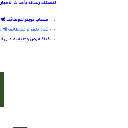
لتصلك رسال
ة
ب
أ
حداث الأخبار
–
حساب تويتر للوظائف 🕊 :
–
قناة تلقرام للوظائف 📲 : 
-قناة فرص وظيفية على ال