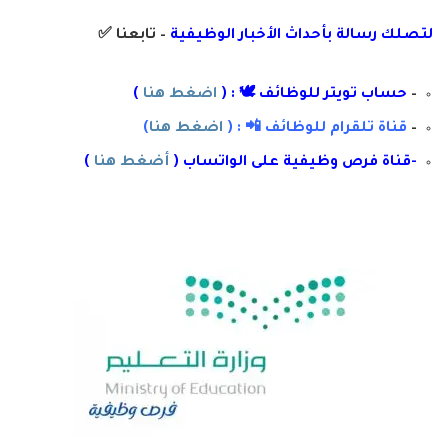
لتصلك رسال
ة
ب
أ
حداث الأخبار الوظيفية
– تابعنا
✅
–
حساب تويتر للوظائف 🕊 : (
اضغط هنا
)
–
قناة تلقرام للوظائف 📲 : (
اضغط هنا
)
-قناة فرص وظيفية على الواتساب (
أضغط هنا
)