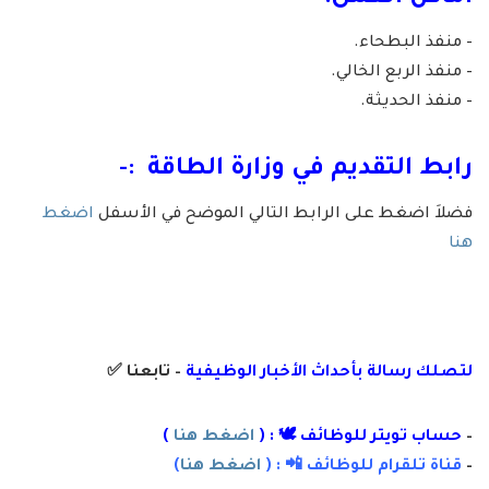
– منفذ البطحاء.
– منفذ الربع الخالي.
– منفذ الحديثة.
رابط التقديم في
وزارة الطاقة
:-
فضلاَ اضغط على الرابط التالي الموضح في الأسفل
اضغط
هنا
لتصلك رسال
ة
بأ
حداث الأخبار الوظيفية
– تابعنا
✅
–
حساب تويتر للوظائف 🕊 : (
اضغط هنا
)
–
قناة تلقرام للوظائف 📲 : (
اضغط هنا
)