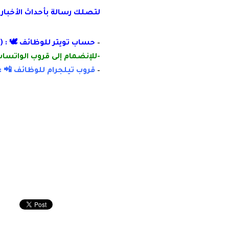
لتصلك رسالة
بأ
حداث الأخبار
–
حساب تويتر للوظائف 🕊 : (
-للإنضمام إلى قروب الواتساب 
–
قروب تيلجرام للوظائف 📲 :